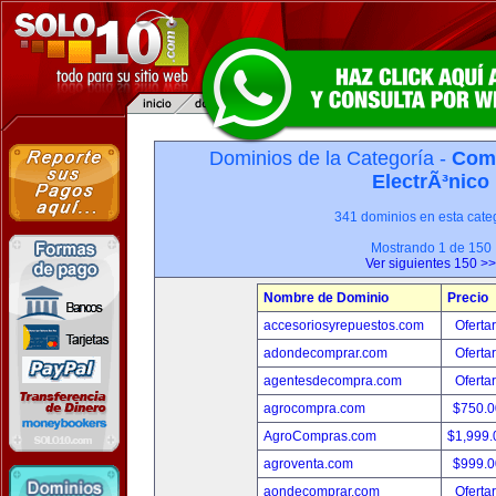
Dominios de la Categoría -
Com
ElectrÃ³nico
341 dominios en esta categ
Mostrando 1 de 150
Ver siguientes 150 >>
Nombre de Dominio
Precio
accesoriosyrepuestos.com
Oferta
adondecomprar.com
Oferta
agentesdecompra.com
Oferta
agrocompra.com
$750.
AgroCompras.com
$1,999
agroventa.com
$999.
aondecomprar.com
Oferta