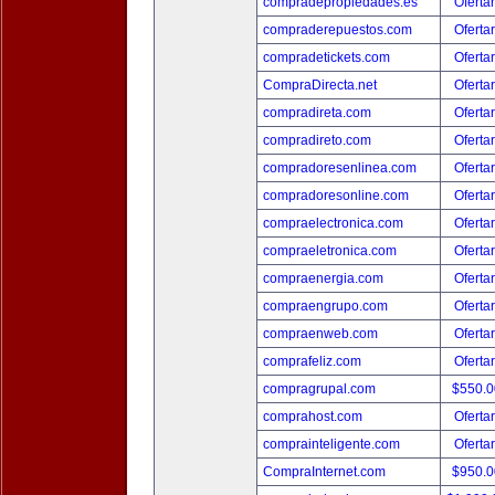
compradepropiedades.es
Oferta
compraderepuestos.com
Oferta
compradetickets.com
Oferta
CompraDirecta.net
Oferta
compradireta.com
Oferta
compradireto.com
Oferta
compradoresenlinea.com
Oferta
compradoresonline.com
Oferta
compraelectronica.com
Oferta
compraeletronica.com
Oferta
compraenergia.com
Oferta
compraengrupo.com
Oferta
compraenweb.com
Oferta
comprafeliz.com
Oferta
compragrupal.com
$550.
comprahost.com
Oferta
comprainteligente.com
Oferta
CompraInternet.com
$950.