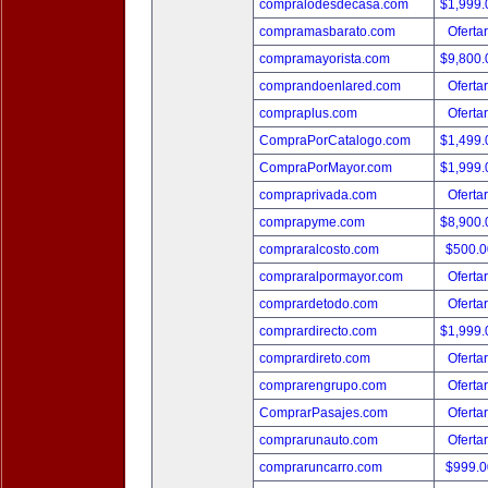
compralodesdecasa.com
$1,999
compramasbarato.com
Oferta
compramayorista.com
$9,800
comprandoenlared.com
Oferta
compraplus.com
Oferta
CompraPorCatalogo.com
$1,499
CompraPorMayor.com
$1,999
compraprivada.com
Oferta
comprapyme.com
$8,900
compraralcosto.com
$500.
compraralpormayor.com
Oferta
comprardetodo.com
Oferta
comprardirecto.com
$1,999
comprardireto.com
Oferta
comprarengrupo.com
Oferta
ComprarPasajes.com
Oferta
comprarunauto.com
Oferta
compraruncarro.com
$999.