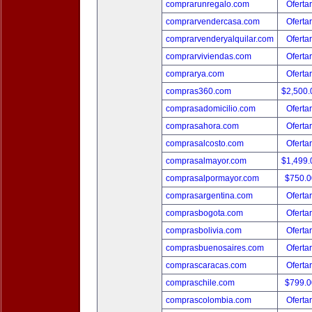
comprarunregalo.com
Oferta
comprarvendercasa.com
Oferta
comprarvenderyalquilar.com
Oferta
comprarviviendas.com
Oferta
comprarya.com
Oferta
compras360.com
$2,500
comprasadomicilio.com
Oferta
comprasahora.com
Oferta
comprasalcosto.com
Oferta
comprasalmayor.com
$1,499
comprasalpormayor.com
$750.
comprasargentina.com
Oferta
comprasbogota.com
Oferta
comprasbolivia.com
Oferta
comprasbuenosaires.com
Oferta
comprascaracas.com
Oferta
compraschile.com
$799.
comprascolombia.com
Oferta