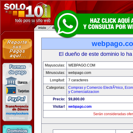
webpago.c
El dueño de este dominio lo ha
Mayusculas:
WEBPAGO.COM
Minusculas:
webpago.com
Longitud:
7 caracteres
Categorias:
Compras y Comercio ElectrÃ³nico
,
Econ
y Comercializacion
Precio:
$9,800.00
Visitar!
webpago.com
Serán consideradas ofer