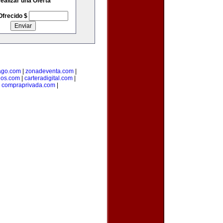
ealizar una Oferta
Ofrecido $
go.com
|
zonadeventa.com
|
dos.com
|
carteradigital.com
|
|
compraprivada.com
|