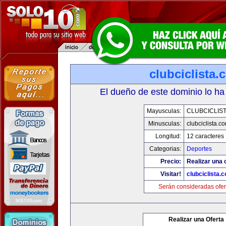
clubciclista.
El dueño de este dominio lo ha
Mayusculas:
CLUBCICLIS
Minusculas:
clubciclista.c
Longitud:
12 caracteres
Categorias:
Deportes
Precio:
Realizar una 
Visitar!
clubciclista.
Serán consideradas ofer
Realizar una Oferta