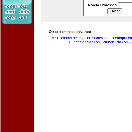
Precio Ofrecido $
Otros dominios en venta:
MisCompras.net
|
i-propiedades.com
|
i-compra.c
clubdeciencias.com
|
clubciclista.com
|