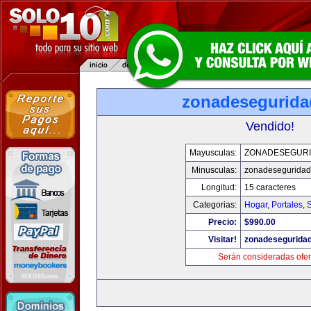
zonadesegurid
Vendido!
Mayusculas:
ZONADESEGUR
Minusculas:
zonadesegurida
Longitud:
15 caracteres
Categorias:
Hogar
,
Portales
,
Precio:
$990.00
Visitar!
zonadesegurida
Serán consideradas ofer