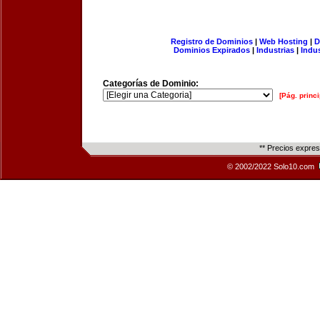
Registro de Dominios
|
Web Hosting
|
D
Dominios Expirados
|
Industrias
|
Indu
Categorías de Dominio:
[Pág. princi
** Precios expre
© 2002/2022 Solo10.com