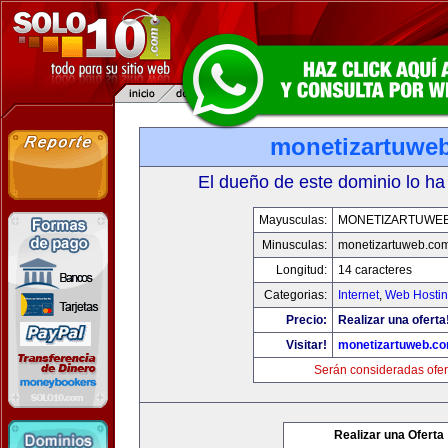
monetizartuwe
El dueño de este dominio lo ha
Mayusculas:
MONETIZARTUWE
Minusculas:
monetizartuweb.co
Longitud:
14 caracteres
Categorias:
Internet
,
Web Hostin
Precio:
Realizar una oferta
Visitar!
monetizartuweb.c
Serán consideradas ofer
Realizar una Oferta