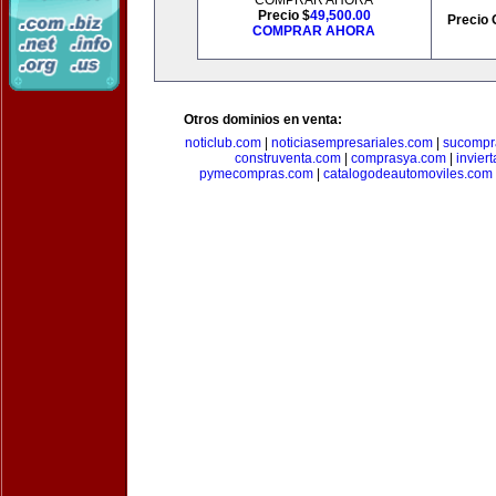
COMPRAR AHORA
Precio $
49,500.00
Precio 
COMPRAR AHORA
Otros dominios en venta:
noticlub.com
|
noticiasempresariales.com
|
sucompr
construventa.com
|
comprasya.com
|
invier
pymecompras.com
|
catalogodeautomoviles.com