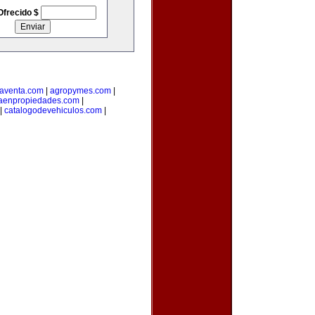
Ofrecido $
aventa.com
|
agropymes.com
|
taenpropiedades.com
|
|
catalogodevehiculos.com
|