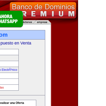
com
 puesto en Venta
 ElectrÃ³nico
tas
ealizar una Oferta