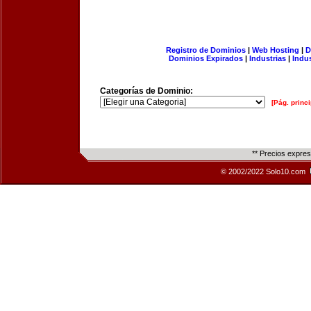
Registro de Dominios
|
Web Hosting
|
D
Dominios Expirados
|
Industrias
|
Indu
Categorías de Dominio:
[Pág. princi
** Precios expre
© 2002/2022 Solo10.com