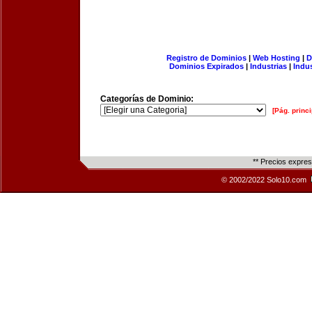
Registro de Dominios
|
Web Hosting
|
D
Dominios Expirados
|
Industrias
|
Indu
Categorías de Dominio:
[Pág. princi
** Precios expre
© 2002/2022 Solo10.com