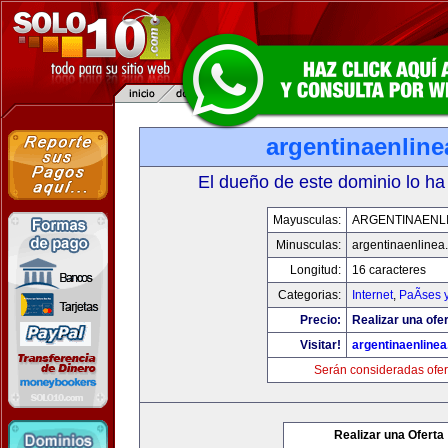
argentinaenlin
El dueño de este dominio lo ha
Mayusculas:
ARGENTINAENL
Minusculas:
argentinaenlinea
Longitud:
16 caracteres
Categorias:
Internet
,
PaÃ­ses 
Precio:
Realizar una ofer
Visitar!
argentinaenline
Serán consideradas ofer
Realizar una Oferta