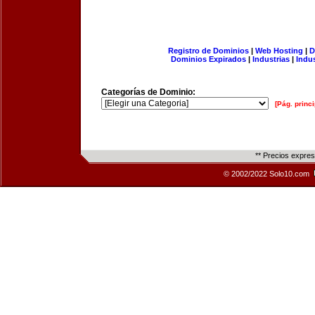
Registro de Dominios
|
Web Hosting
|
D
Dominios Expirados
|
Industrias
|
Indu
Categorías de Dominio:
[Pág. princi
** Precios expre
© 2002/2022 Solo10.com