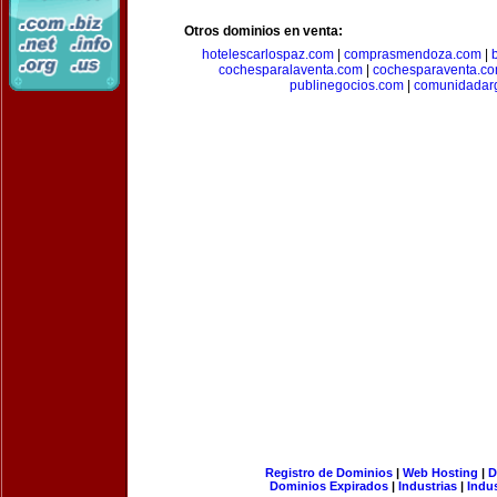
Otros dominios en venta:
hotelescarlospaz.com
|
comprasmendoza.com
|
cochesparalaventa.com
|
cochesparaventa.c
publinegocios.com
|
comunidadar
Registro de Dominios
|
Web Hosting
|
D
Dominios Expirados
|
Industrias
|
Indu