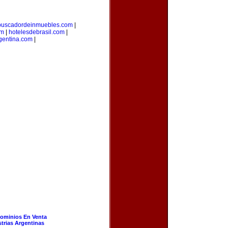
buscadordeinmuebles.com
|
om
|
hotelesdebrasil.com
|
gentina.com
|
ominios En Venta
strias Argentinas