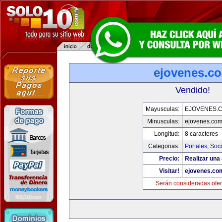
ejovenes.c
Vendido!
Mayusculas:
EJOVENES.
Minusculas:
ejovenes.co
Longitud:
8 caracteres
Categorias:
Portales
,
Soc
Precio:
Realizar una 
Visitar!
ejovenes.co
Serán consideradas ofer