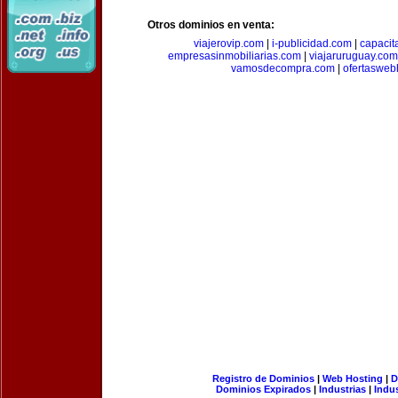
Otros dominios en venta:
viajerovip.com
|
i-publicidad.com
|
capaci
empresasinmobiliarias.com
|
viajaruruguay.com
vamosdecompra.com
|
ofertasweb
Registro de Dominios
|
Web Hosting
|
D
Dominios Expirados
|
Industrias
|
Indu