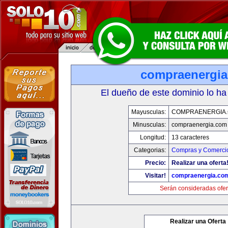
compraenergi
El dueño de este dominio lo ha
Mayusculas:
COMPRAENERGIA
Minusculas:
compraenergia.com
Longitud:
13 caracteres
Categorias:
Compras y Comercio
Precio:
Realizar una oferta
Visitar!
compraenergia.co
Serán consideradas ofer
Realizar una Oferta