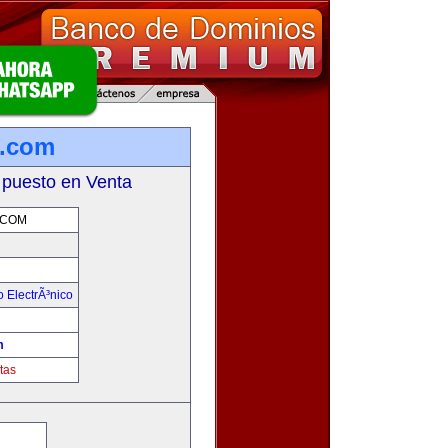
a.com
 puesto en Venta
.COM
 ElectrÃ³nico
!
m
tas