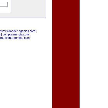
niversidaddenegocios.com
|
m
|
compraenergia.com
|
tradicionargentina.com
|