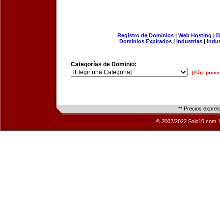
Registro de Dominios
|
Web Hosting
|
D
Dominios Expirados
|
Industrias
|
Indu
Categorías de Dominio:
[Pág. princi
** Precios expre
© 2002/2022 Solo10.com