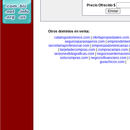
Precio Ofrecido $
Otros dominios en venta:
catalogodominios.com
|
ofertapropiedades.com
segurosparaviajeros.com
|
emprendimient
secretariaprofesional.com
|
empresasdominicanas.
|
tarjetadecompras.com
|
compracampo.com
sesionesfotograficas.com
|
negociosinternacion
solocompras.com
|
negociofinanciero.com
|
guiachicos.com
|