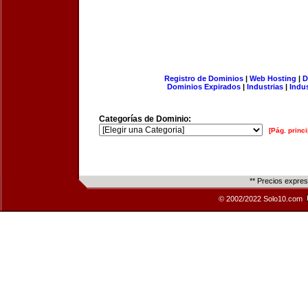
Registro de Dominios
|
Web Hosting
|
D
Dominios Expirados
|
Industrias
|
Indu
Categorías de Dominio:
[Pág. princi
** Precios expre
© 2002/2022 Solo10.com