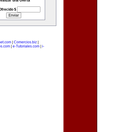
ealizar una Oferta
Ofrecido $
net.com
|
Comercios.biz
|
os.com
|
e-Tutoriales.com
|
i-