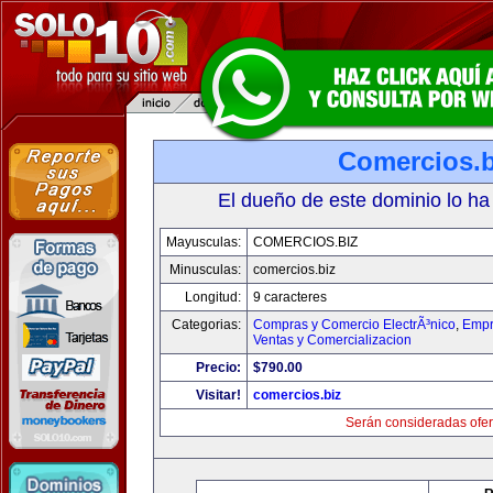
Comercios.b
El dueño de este dominio lo ha
Mayusculas:
COMERCIOS.BIZ
Minusculas:
comercios.biz
Longitud:
9 caracteres
Categorias:
Compras y Comercio ElectrÃ³nico
,
Empr
Ventas y Comercializacion
Precio:
$790.00
Visitar!
comercios.biz
Serán consideradas ofer