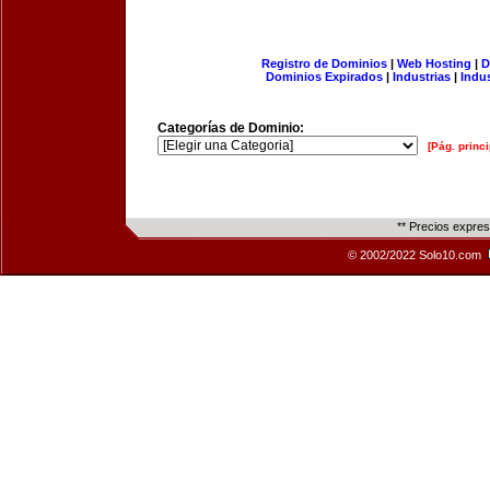
Registro de Dominios
|
Web Hosting
|
D
Dominios Expirados
|
Industrias
|
Indu
Categorías de Dominio:
[Pág. princi
** Precios expre
© 2002/2022 Solo10.com