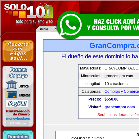
GranCompra.
El dueño de este dominio lo ha
Mayusculas:
GRANCOMPRA.CO
Minusculas:
grancompra.com
Longitud:
10 caracteres
Categorias:
Compras y Comercio
Precio:
$550.00
Visitar!
grancompra.com
Serán consideradas ofer
R