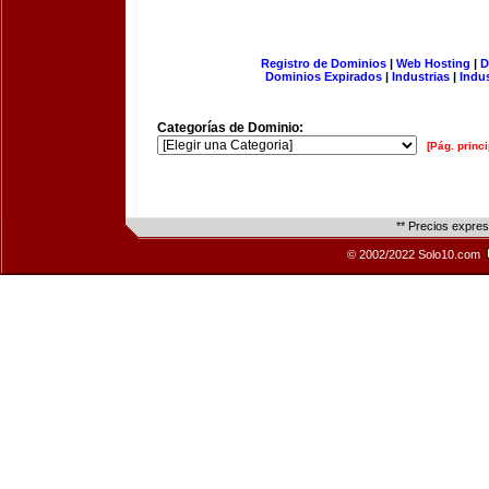
Registro de Dominios
|
Web Hosting
|
D
Dominios Expirados
|
Industrias
|
Indu
Categorías de Dominio:
[Pág. princi
** Precios expre
© 2002/2022 Solo10.com