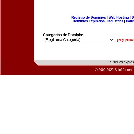
Registro de Dominios
|
Web Hosting
|
D
Dominios Expirados
|
Industrias
|
Indu
Categorías de Dominio:
[Pág. princi
** Precios expre
© 2002/2022 Solo10.com