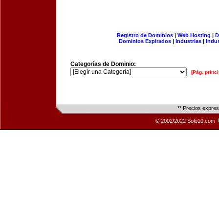
Registro de Dominios
|
Web Hosting
|
D
Dominios Expirados
|
Industrias
|
Indu
Categorías de Dominio:
[Pág. princi
** Precios expre
© 2002/2022 Solo10.com