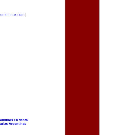
ientoLinux.com
|
ominios En Venta
strias Argentinas