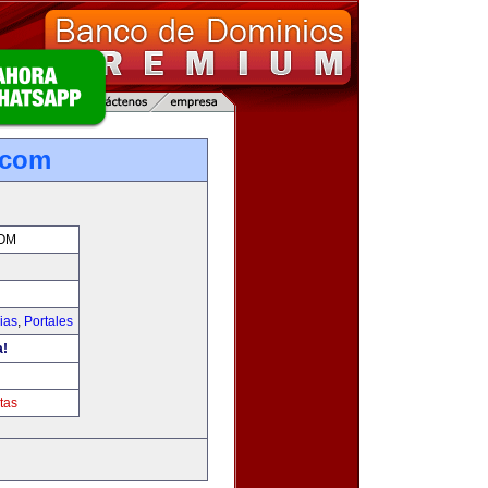
.com
OM
ias
,
Portales
a!
m
tas