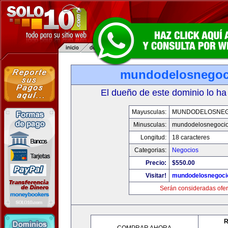
mundodelosnegoc
El dueño de este dominio lo ha
Mayusculas:
MUNDODELOSNEG
Minusculas:
mundodelosnegoci
Longitud:
18 caracteres
Categorias:
Negocios
Precio:
$550.00
Visitar!
mundodelosnegoci
Serán consideradas ofer
R