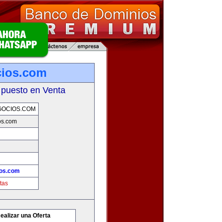
ios.com
 puesto en Venta
OCIOS.COM
os.com
os.com
tas
ealizar una Oferta