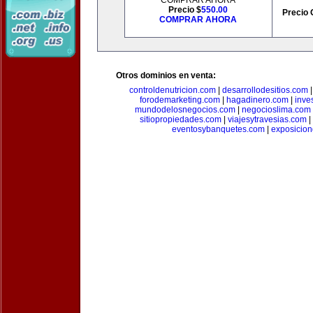
COMPRAR AHORA
Precio $
550.00
Precio 
COMPRAR AHORA
Otros dominios en venta:
controldenutricion.com
|
desarrollodesitios.com
forodemarketing.com
|
hagadinero.com
|
inve
mundodelosnegocios.com
|
negocioslima.com
sitiopropiedades.com
|
viajesytravesias.com
|
eventosybanquetes.com
|
exposicio