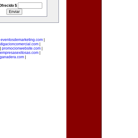
Ofrecido $
|
eventosdemarketing.com
|
stigacioncomercial.com
|
|
promocionwebsite.com
|
empresasexitosas.com
|
nganadera.com
|