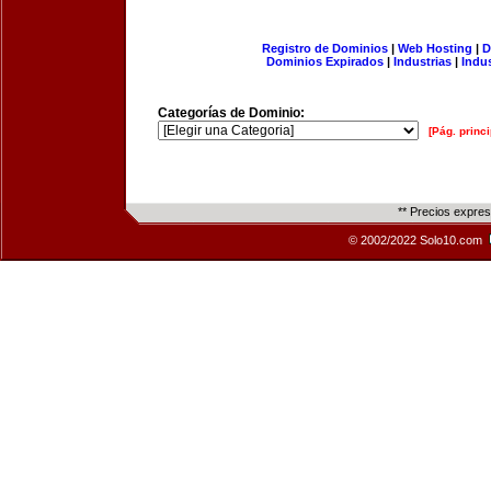
Registro de Dominios
|
Web Hosting
|
D
Dominios Expirados
|
Industrias
|
Indu
Categorías de Dominio:
[Pág. princi
** Precios expre
© 2002/2022 Solo10.com