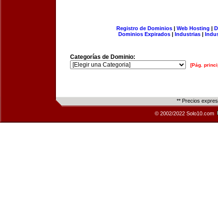
Registro de Dominios
|
Web Hosting
|
D
Dominios Expirados
|
Industrias
|
Indu
Categorías de Dominio:
[Pág. princi
** Precios expre
© 2002/2022 Solo10.com