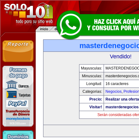
masterdenegoci
Vendido!
Mayusculas:
MASTERDENEGOC
Minusculas:
masterdenegocios.
Longitud:
16 caracteres
Categorias:
Negocios
,
Profesio
Precio:
Realizar una oferta
Visitar!
masterdenegocios
Serán consideradas ofer