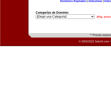
Dominios Expirados
|
Industrias
|
Indu
Categorías de Dominio:
[Pág. princi
** Precios expre
© 2002/2022 Solo10.com