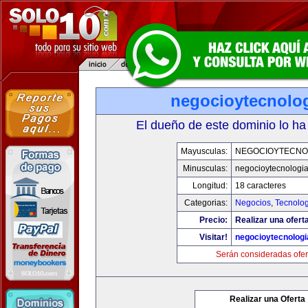
negocioytecnolo
El dueño de este dominio lo ha
Mayusculas:
NEGOCIOYTECNO
Minusculas:
negocioytecnologi
Longitud:
18 caracteres
Categorias:
Negocios
,
Tecnolog
Precio:
Realizar una ofert
Visitar!
negocioytecnolog
Serán consideradas ofer
Realizar una Oferta