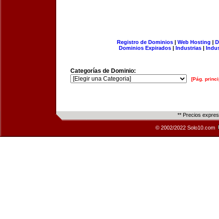
Registro de Dominios
|
Web Hosting
|
D
Dominios Expirados
|
Industrias
|
Indu
Categorías de Dominio:
[Pág. princi
** Precios expre
© 2002/2022 Solo10.com