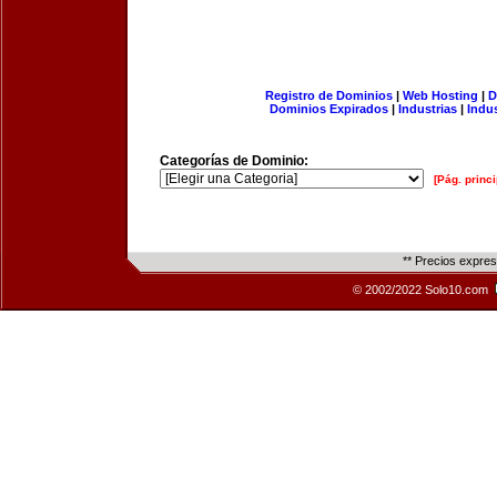
Registro de Dominios
|
Web Hosting
|
D
Dominios Expirados
|
Industrias
|
Indu
Categorías de Dominio:
[Pág. princi
** Precios expre
© 2002/2022 Solo10.com