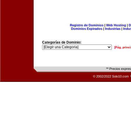
Registro de Dominios
|
Web Hosting
|
D
Dominios Expirados
|
Industrias
|
Indu
Categorías de Dominio:
[Pág. princi
** Precios expre
© 2002/2022 Solo10.com