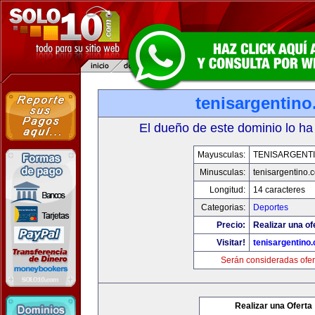
tenisargentin
El dueño de este dominio lo ha
Mayusculas:
TENISARGENT
Minusculas:
tenisargentino.
Longitud:
14 caracteres
Categorias:
Deportes
Precio:
Realizar una of
Visitar!
tenisargentino
Serán consideradas ofer
Realizar una Oferta