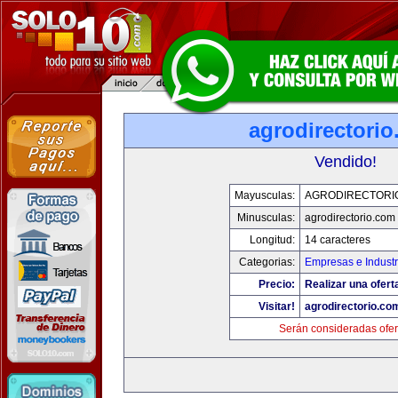
agrodirectori
Vendido!
Mayusculas:
AGRODIRECTORI
Minusculas:
agrodirectorio.com
Longitud:
14 caracteres
Categorias:
Empresas e Industr
Precio:
Realizar una ofert
Visitar!
agrodirectorio.co
Serán consideradas ofer