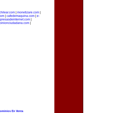
hilear.com
|
monetizare.com
|
com
|
cafedemaquina.com
|
e-
presasdeinternet.com
|
pinionciudadana.com
|
ominios En Venta