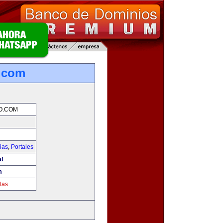
o.com
O.COM
ias
,
Portales
a!
m
tas