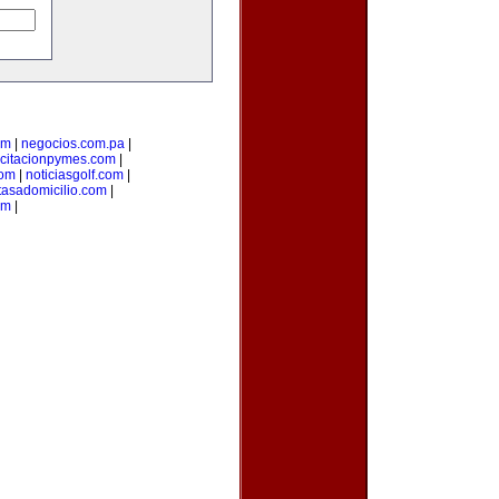
om
|
negocios.com.pa
|
citacionpymes.com
|
com
|
noticiasgolf.com
|
tasadomicilio.com
|
om
|