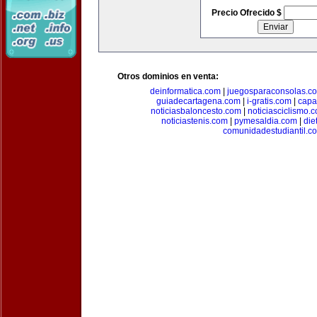
Precio Ofrecido $
Otros dominios en venta:
deinformatica.com
|
juegosparaconsolas.c
guiadecartagena.com
|
i-gratis.com
|
capa
noticiasbaloncesto.com
|
noticiasciclismo.
noticiastenis.com
|
pymesaldia.com
|
die
comunidadestudiantil.c