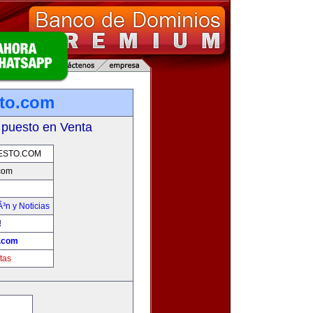
sto.com
 puesto en Venta
ESTO.COM
.com
Ã³n y Noticias
!
o.com
tas