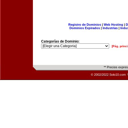
Registro de Dominios
|
Web Hosting
|
D
Dominios Expirados
|
Industrias
|
Indu
Categorías de Dominio:
[Pág. princi
** Precios expre
© 2002/2022 Solo10.com