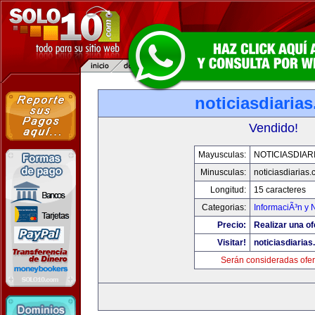
noticiasdiaria
Vendido!
Mayusculas:
NOTICIASDIAR
Minusculas:
noticiasdiarias
Longitud:
15 caracteres
Categorias:
InformaciÃ³n y N
Precio:
Realizar una of
Visitar!
noticiasdiaria
Serán consideradas ofer