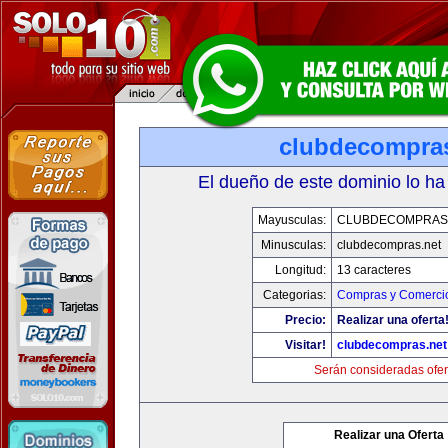
clubdecompras
El dueño de este dominio lo ha
Mayusculas:
CLUBDECOMPRAS
Minusculas:
clubdecompras.net
Longitud:
13 caracteres
Categorias:
Compras y Comercio
Precio:
Realizar una oferta
Visitar!
clubdecompras.net
Serán consideradas ofer
Realizar una Oferta