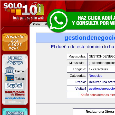
gestiondenegoc
El dueño de este dominio lo ha
Mayusculas:
GESTIONDENEG
Minusculas:
gestiondenegocio
Longitud:
17 caracteres
Categorias:
Negocios
Precio:
Realizar una ofert
Visitar!
gestiondenegoci
Serán consideradas ofer
Realizar una Oferta