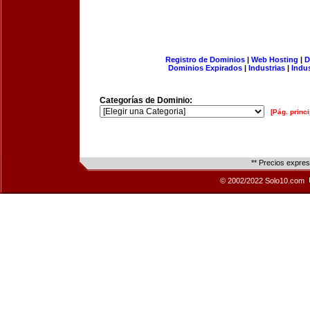
Registro de Dominios
|
Web Hosting
|
D
Dominios Expirados
|
Industrias
|
Indu
Categorías de Dominio:
[Pág. princi
** Precios expre
© 2002/2022 Solo10.com