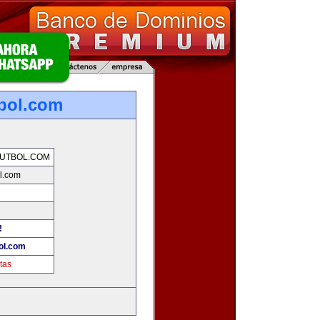
bol.com
UTBOL.COM
l.com
!
ol.com
tas