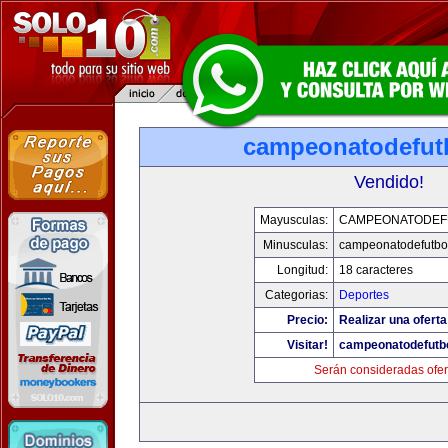
campeonatodefut
Vendido!
Mayusculas:
CAMPEONATODEF
Minusculas:
campeonatodefutbo
Longitud:
18 caracteres
Categorias:
Deportes
Precio:
Realizar una oferta
Visitar!
campeonatodefutb
Serán consideradas ofer