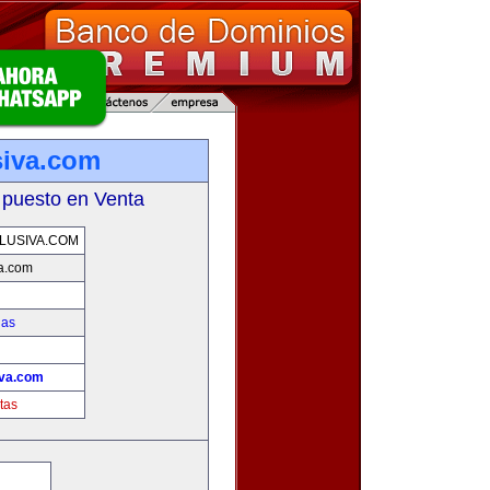
siva.com
 puesto en Venta
LUSIVA.COM
va.com
ias
!
iva.com
tas