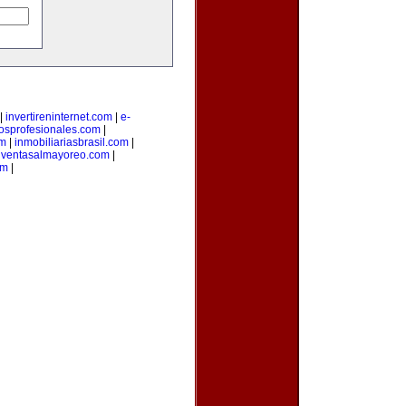
|
invertireninternet.com
|
e-
iosprofesionales.com
|
om
|
inmobiliariasbrasil.com
|
|
ventasalmayoreo.com
|
om
|