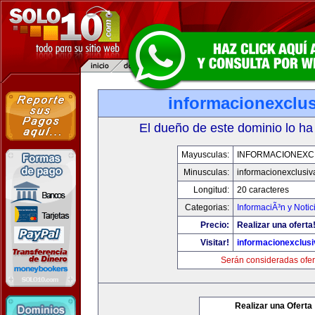
informacionexclu
El dueño de este dominio lo ha
Mayusculas:
INFORMACIONEXC
Minusculas:
informacionexclusi
Longitud:
20 caracteres
Categorias:
InformaciÃ³n y Notic
Precio:
Realizar una oferta
Visitar!
informacionexclus
Serán consideradas ofer
Realizar una Oferta