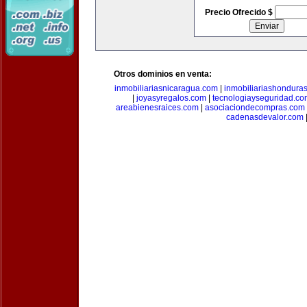
Precio Ofrecido $
Otros dominios en venta:
inmobiliariasnicaragua.com
|
inmobiliariashondura
|
joyasyregalos.com
|
tecnologiayseguridad.co
areabienesraices.com
|
asociaciondecompras.com
cadenasdevalor.com