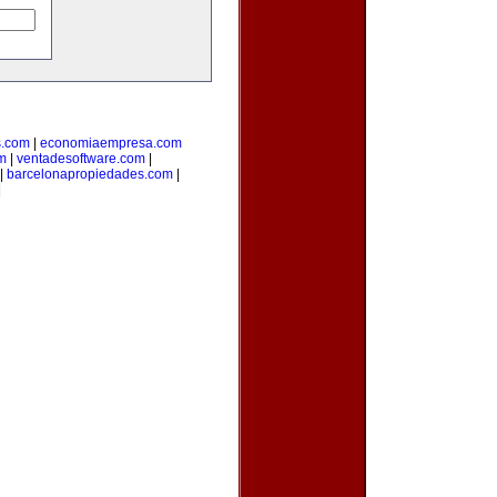
s.com
|
economiaempresa.com
m
|
ventadesoftware.com
|
|
barcelonapropiedades.com
|
|