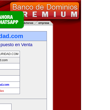
idad.com
 puesto en Venta
URIDAD.COM
ad.com
ad.com
tas