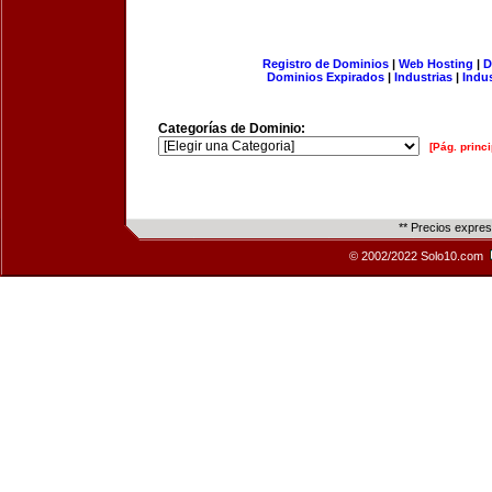
Registro de Dominios
|
Web Hosting
|
D
Dominios Expirados
|
Industrias
|
Indu
Categorías de Dominio:
[Pág. princi
** Precios expre
© 2002/2022 Solo10.com