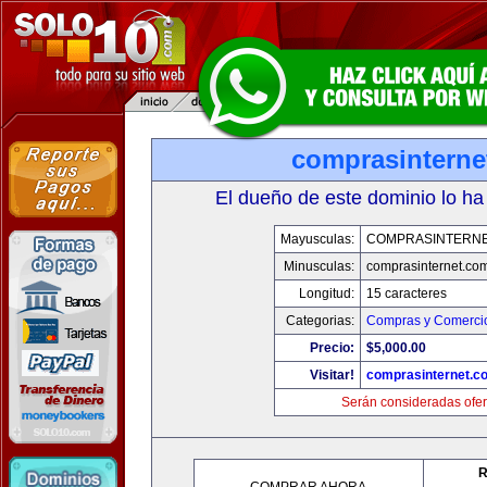
comprasinterne
El dueño de este dominio lo ha
Mayusculas:
COMPRASINTERNE
Minusculas:
comprasinternet.co
Longitud:
15 caracteres
Categorias:
Compras y Comercio
Precio:
$5,000.00
Visitar!
comprasinternet.c
Serán consideradas ofer
R