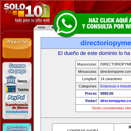
directoriopym
El dueño de este dominio lo ha
Mayusculas:
DIRECTORIOPYM
Minusculas:
directoriopyme.co
Longitud:
14 caracteres
Categorias:
Empresas e Industr
Precio:
$980.00
Visitar!
directoriopyme.c
Serán consideradas ofer
R