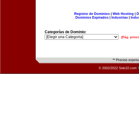
Registro de Dominios
|
Web Hosting
|
D
Dominios Expirados
|
Industrias
|
Indu
Categorías de Dominio:
[Pág. princi
** Precios expre
© 2002/2022 Solo10.com