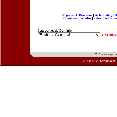
Registro de Dominios
|
Web Hosting
|
D
Dominios Expirados
|
Industrias
|
Indu
Categorías de Dominio:
[Pág. princi
** Precios expre
© 2002/2022 Solo10.com