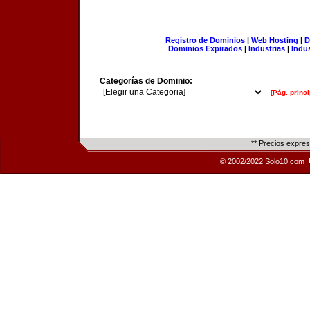
Registro de Dominios
|
Web Hosting
|
D
Dominios Expirados
|
Industrias
|
Indu
Categorías de Dominio:
[Pág. princi
** Precios expre
© 2002/2022 Solo10.com