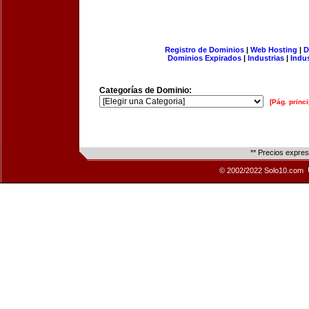
Registro de Dominios
|
Web Hosting
|
D
Dominios Expirados
|
Industrias
|
Indu
Categorías de Dominio:
[Pág. princi
** Precios expre
© 2002/2022 Solo10.com