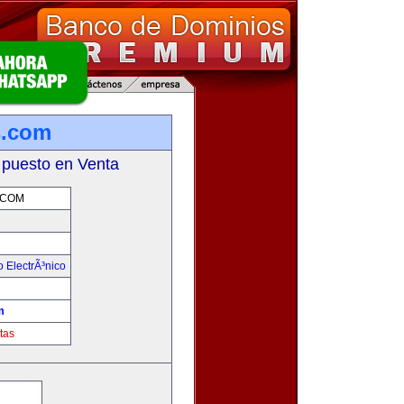
s.com
 puesto en Venta
.COM
 ElectrÃ³nico
!
m
tas