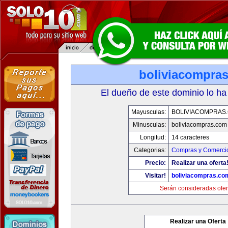
boliviacompra
El dueño de este dominio lo ha
Mayusculas:
BOLIVIACOMPRAS
Minusculas:
boliviacompras.com
Longitud:
14 caracteres
Categorias:
Compras y Comercio
Precio:
Realizar una oferta
Visitar!
boliviacompras.co
Serán consideradas ofer
Realizar una Oferta