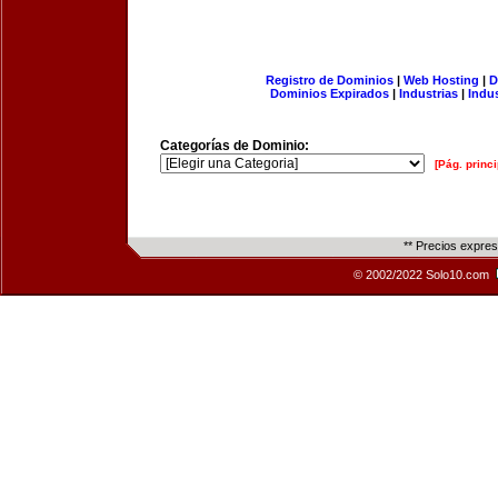
Registro de Dominios
|
Web Hosting
|
D
Dominios Expirados
|
Industrias
|
Indu
Categorías de Dominio:
[Pág. princi
** Precios expre
© 2002/2022 Solo10.com