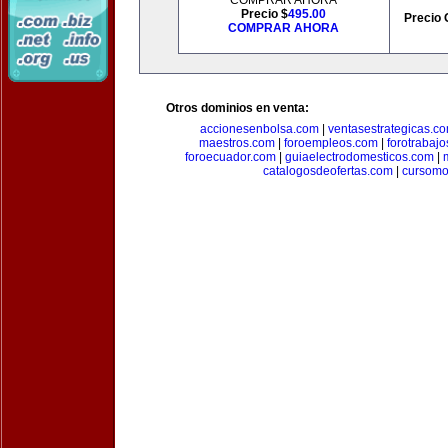
COMPRAR AHORA
Precio $
495.00
Precio 
COMPRAR AHORA
Otros dominios en venta:
accionesenbolsa.com
|
ventasestrategicas.c
maestros.com
|
foroempleos.com
|
forotrabaj
foroecuador.com
|
guiaelectrodomesticos.com
|
catalogosdeofertas.com
|
cursomo