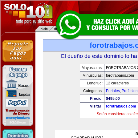
forotrabajos
El dueño de este dominio lo ha
Mayusculas:
FOROTRABAJOS.
Minusculas:
forotrabajos.com
Longitud:
12 caracteres
Categorias:
Portales
,
Profesio
Precio:
$495.00
Visitar!
forotrabajos.com
Serán consideradas ofer
R