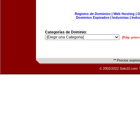
Registro de Dominios
|
Web Hosting
|
D
Dominios Expirados
|
Industrias
|
Indu
Categorías de Dominio:
[Pág. princi
** Precios expre
© 2002/2022 Solo10.com