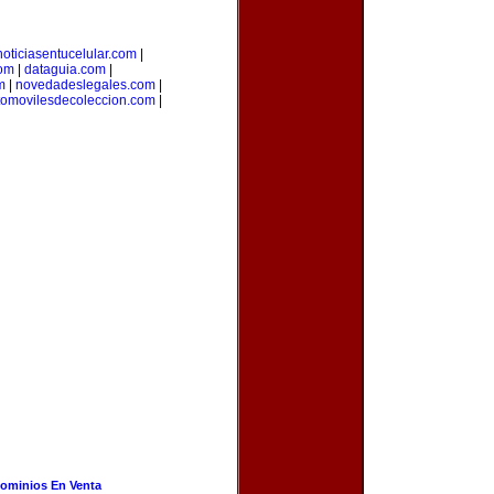
noticiasentucelular.com
|
com
|
dataguia.com
|
m
|
novedadeslegales.com
|
tomovilesdecoleccion.com
|
ominios En Venta