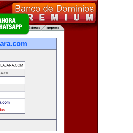
jara.com
LAJARA.COM
a.com
ra.com
tas