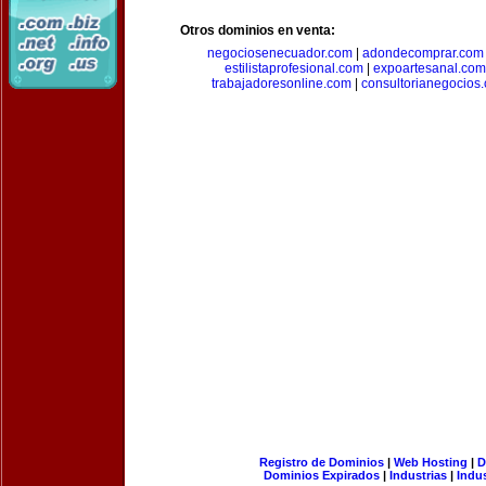
Otros dominios en venta:
negociosenecuador.com
|
adondecomprar.com
estilistaprofesional.com
|
expoartesanal.com
trabajadoresonline.com
|
consultorianegocios
Registro de Dominios
|
Web Hosting
|
D
Dominios Expirados
|
Industrias
|
Indu