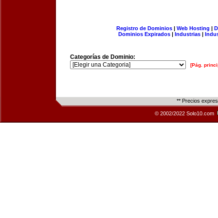
Registro de Dominios
|
Web Hosting
|
D
Dominios Expirados
|
Industrias
|
Indu
Categorías de Dominio:
[Pág. princi
** Precios expre
© 2002/2022 Solo10.com