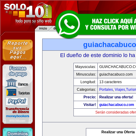
guiachacabuc
El dueño de este dominio lo ha
Mayusculas:
GUIACHACABUCO.
Minusculas:
guiachacabuco.com
Longitud:
13 caracteres
Categorias:
Portales
,
Viajes,Turi
Precio:
Realizar una oferta!
Visitar!
guiachacabuco.com
Serán consideradas ofer
Realizar una Oferta