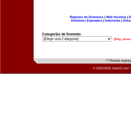
Registro de Dominios
|
Web Hosting
|
D
Dominios Expirados
|
Industrias
|
Indu
Categorías de Dominio:
[Pág. princi
** Precios expre
© 2002/2022 Solo10.com