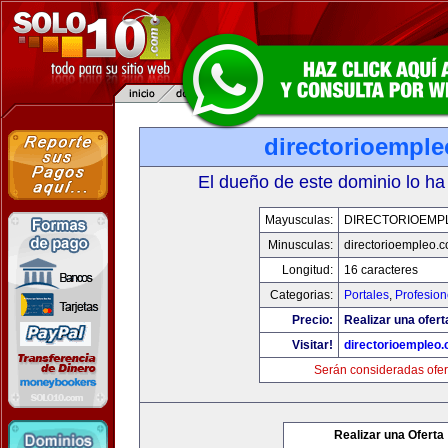
directorioempl
El dueño de este dominio lo ha
Mayusculas:
DIRECTORIOEMP
Minusculas:
directorioempleo.
Longitud:
16 caracteres
Categorias:
Portales
,
Profesio
Precio:
Realizar una ofert
Visitar!
directorioempleo
Serán consideradas ofer
Realizar una Oferta