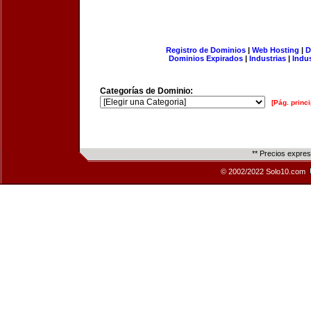
Registro de Dominios
|
Web Hosting
|
D
Dominios Expirados
|
Industrias
|
Indu
Categorías de Dominio:
[Pág. princi
** Precios expre
© 2002/2022 Solo10.com